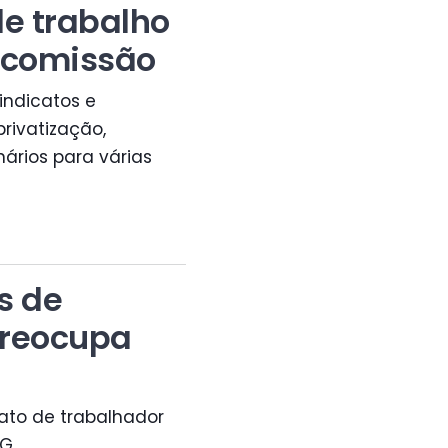
de trabalho
 comissão
indicatos e
rivatização,
nários para várias
s de
preocupa
ato de trabalhador
G.