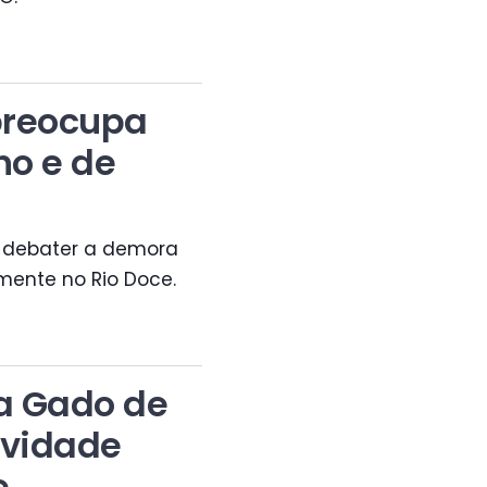
preocupa
ho e de
ai debater a demora
mente no Rio Doce.
a Gado de
ividade
e