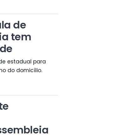
ula de
ia tem
ade
de estadual para
mo do domicílio.
te
ssembleia