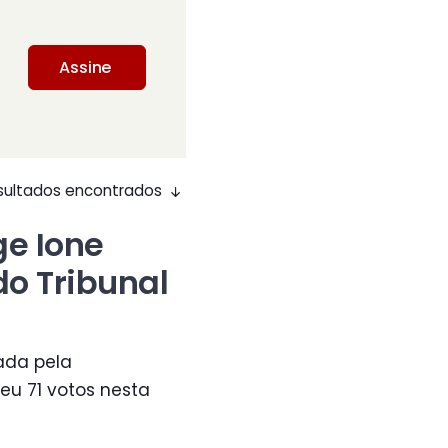
Assine
resultados encontrados
ge Ione
do Tribunal
ada pela
eu 71 votos nesta