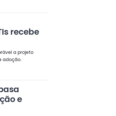
TIs recebe
ável a projeto
a adoção.
opasa
ção e