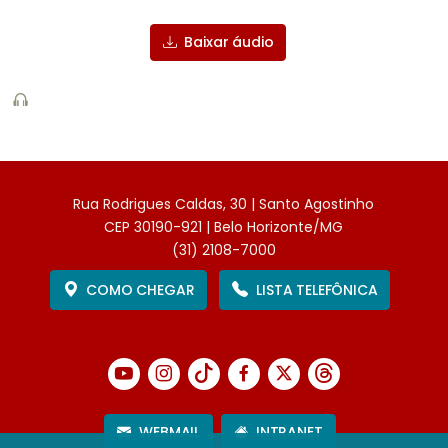
Baixar áudio
Rua Rodrigues Caldas, 30 | Santo Agostinho
CEP 30190-921 | Belo Horizonte/MG
(31) 2108-7000
COMO CHEGAR
LISTA TELEFÔNICA
WEBMAIL
INTRANET