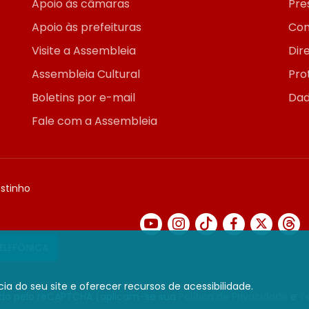
Apoio às câmaras
Pre
Apoio às prefeituras
Con
Visite a Assembleia
Dir
Assembleia Cultural
Pro
Boletins por e-mail
Dad
Fale com a Assembleia
ostinho
TELEFÔNICA
ia do seu site e oferecer recursos de acessibilidade.
gido pelo reCAPTCHA (aplicam-se sua
Política de Privacidade
e
T