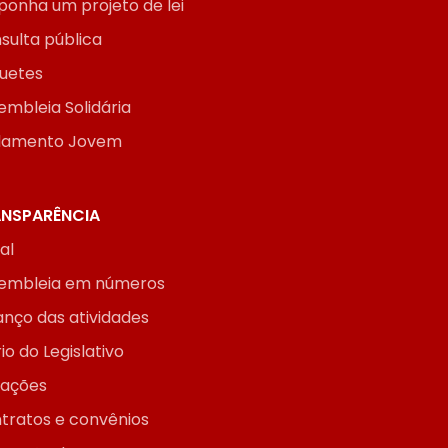
ponha um projeto de lei
sulta pública
uetes
embleia Solidária
lamento Jovem
NSPARÊNCIA
ial
embleia em números
anço das atividades
io do Legislativo
itações
tratos e convênios