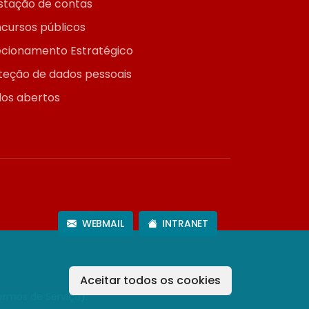
stação de contas
cursos públicos
ecionamento Estratégico
teção de dados pessoais
os abertos
WEBMAIL
INTRANET
Aceitar todos os cookies
ermos de Serviço
).