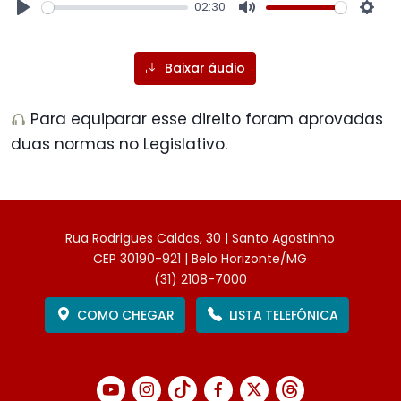
02:30
Play
Mute
Sett
Baixar áudio
Para equiparar esse direito foram aprovadas
duas normas no Legislativo.
Rua Rodrigues Caldas, 30 | Santo Agostinho
CEP 30190-921 | Belo Horizonte/MG
(31) 2108-7000
COMO CHEGAR
LISTA TELEFÔNICA