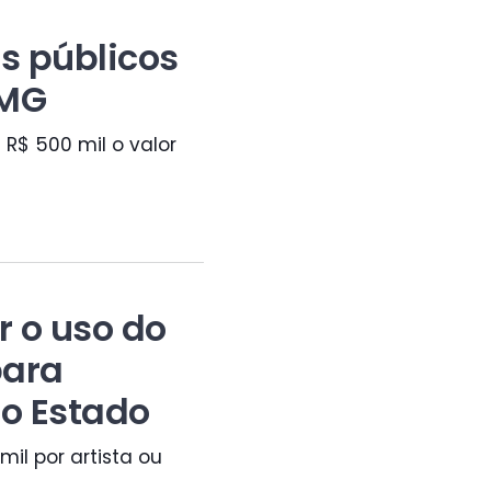
s públicos
LMG
 R$ 500 mil o valor
 o uso do
para
no Estado
il por artista ou