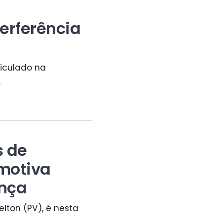
erferência
eiculado na
.
s de
motiva
ança
eiton (PV), é nesta