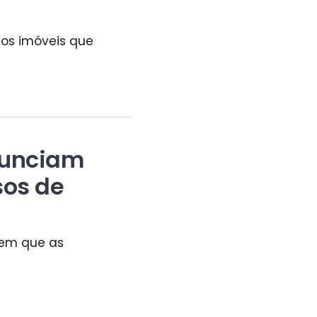
dos imóveis que
nunciam
sos de
zem que as