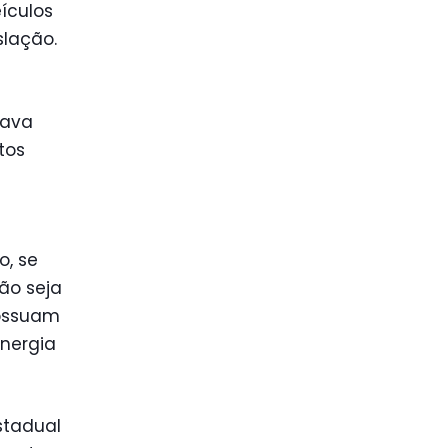
ículos
slação.
tava
tos
o, se
ão seja
possuam
nergia
stadual