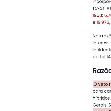
incorpor
taxas. A
1968
;
6.7
e
19.976,
Nas razõ
interess
incident
da Lei 1
Razõe
O veto 
para ca
híbridos
Gerais.