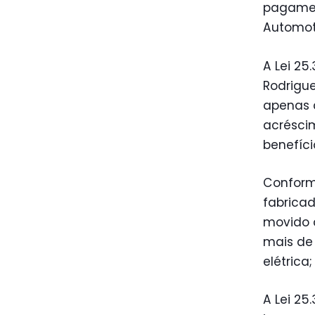
pagamen
Automoto
A Lei 25
Rodrigue
apenas d
acréscim
benefíci
Conforme
fabricad
movido a
mais de
elétrica
A Lei 25