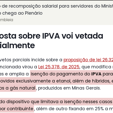
o de recomposição salarial para servidores do Minis
o chega ao Plenário
embleia
osta sobre IPVA voi vetada
ialmente
etos parciais incide sobre a
proposição de lei 26.3
ancionada virou a
Lei 25.378, de 2025
, que modifica
ias e amplia a
isenção do pagamento do
IPVA
para
vidos exclusivamente a etanol, além de híbridos, e
os a gás natural
, produzidos em Minas Gerais.
ado dispositivo que limitava a isenção nesses caso
por contribuinte
, além de outro fixando em 25% a m