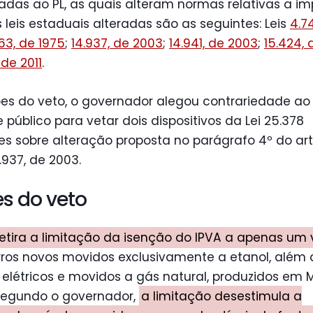
adas ao PL, as quais alteram normas relativas a im
s leis estaduais alteradas são as seguintes: Leis
4.7
63, de 1975
;
14.937, de 2003
;
14.941, de 2003
;
15.424,
 de 2011
.
es do veto, o governador alegou contrariedade ao
e público para vetar dois dispositivos da Lei 25.378
es sobre alteração proposta no parágrafo 4º do art
4.937, de 2003.
s do veto
retira a limitação da isenção do IPVA a apenas um v
rros novos movidos exclusivamente a etanol, além 
, elétricos e movidos a gás natural, produzidos em 
 Segundo o governador,
a limitação desestimula a