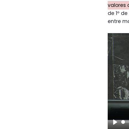
valores 
de 1º de
entre ma
Play