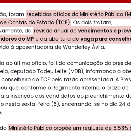
ião, foram
recebidos ofícios do Ministério Público (
 de Contas do Estado (TCE)
. Os dois tratam,
ivamente, da
revisão anual de
vencimentos e prov
vidores do MP
e da abertura de
vaga para conselhe
vido à aposentadoria de Wanderley Ávila.
a ao último ofício, foi lida comunicação do presid
eia, deputado Tadeu Leite (MDB), informando a abe
conselheiro do TCE pela razão apresentada. A Pre
u que, conforme o Regimento Interno, o prazo de 
ara a inscrição dos candidatos ao preenchimento 
cio nesta sexta-feira (6), encerrando-se no dia 24 
.
 do
Ministério Público propõe um reajuste de 5,53%