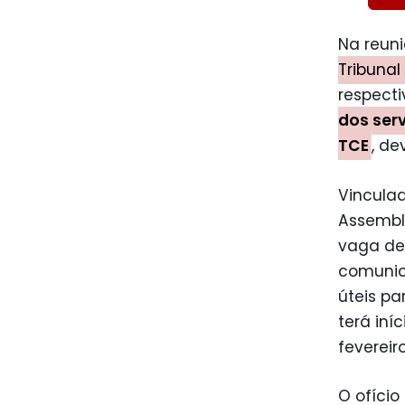
Na reun
Tribunal
respect
dos ser
TCE
, de
Vinculad
Assembl
vaga de 
comunico
úteis p
terá iní
fevereiro
O ofício