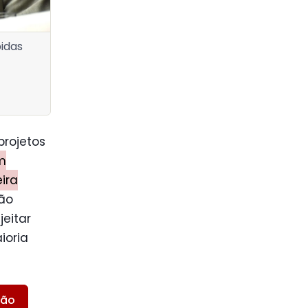
bidas
rojetos
m
ira
são
jeitar
ioria
ião