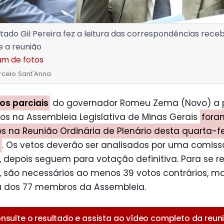
ado Gil Pereira fez a leitura das correspondências rece
e a reunião
um de fotos
rcelo Sant'Anna
os parciais
do governador Romeu Zema (Novo) a p
os na Assembleia Legislativa de Minas Gerais
fora
s na Reunião Ordinária de Plenário desta quarta-fe
)
. Os vetos deverão ser analisados por uma comis
, depois seguem para votação definitiva. Para se re
 são necessários ao menos 39 votos contrários, ma
a dos 77 membros da Assembleia.
nsulte o resultado e assista ao vídeo completo da reun