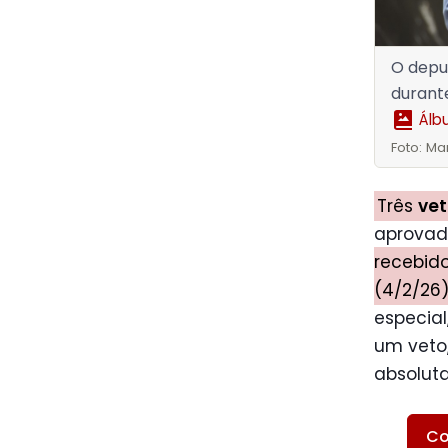
O deput
durant
Álb
Foto: Ma
Três
vet
aprovad
recebido
(4/2/26
especial
um veto,
absolut
Co