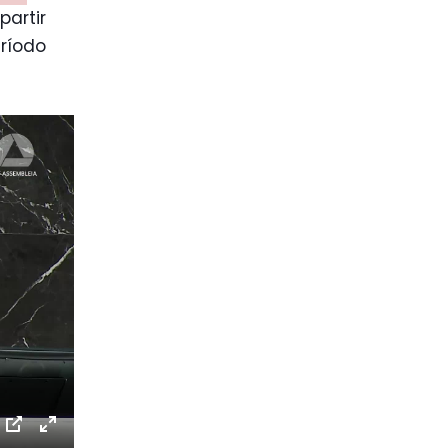
 partir
eríodo
ttings
PIP
Enter