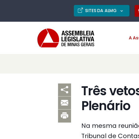
SITES DA ALMG
A As
Três veto
Plenário
Na mesma reunião
Tribunal de Conta