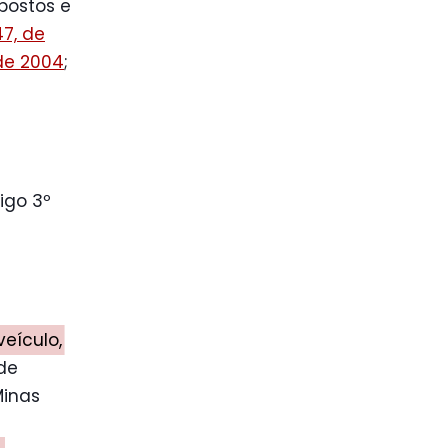
postos e
47, de
 de 2004
;
igo 3º
eículo,
de
Minas