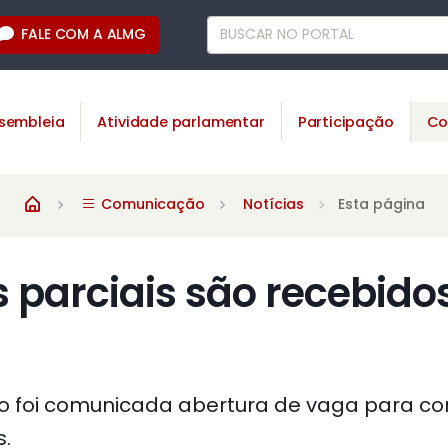
FALE COM A ALMG
sembleia
Atividade parlamentar
Participação
Co
Comunicação
Notícias
Esta página
s parciais são recebido
 foi comunicada abertura de vaga para con
s.