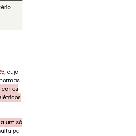
tério
fullscreen
25
, cuja
 normas
 carros
létricos
s a um só
ulta por