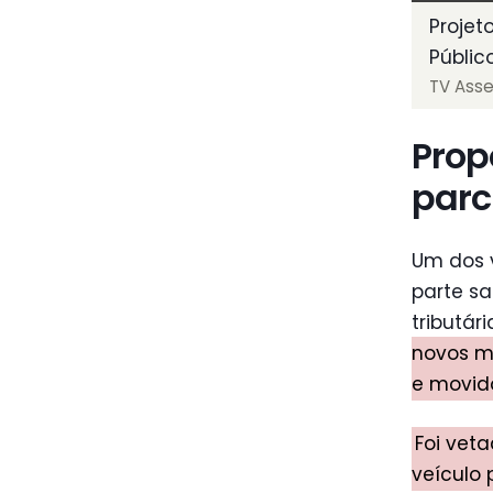
Projet
Públic
TV Ass
Prop
parc
Um dos v
parte s
tributár
novos mo
e movid
Foi vet
veículo 