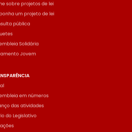
ne sobre projetos de lei
ponha um projeto de lei
sulta pública
uetes
embleia Solidária
lamento Jovem
NSPARÊNCIA
ial
embleia em números
anço das atividades
io do Legislativo
itações