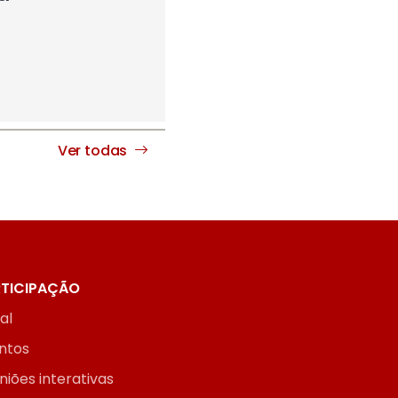
Ver todas
TICIPAÇÃO
ial
ntos
niões interativas