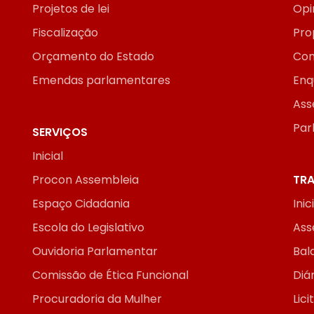
Projetos de lei
Opi
Fiscalização
Pro
Orçamento do Estado
Con
Emendas parlamentares
Enq
Ass
Par
SERVIÇOS
Inicial
Procon Assembleia
TRA
Espaço Cidadania
Inic
Escola do Legislativo
Ass
Ouvidoria Parlamentar
Bal
Comissão de Ética Funcional
Diár
Procuradoria da Mulher
Lic