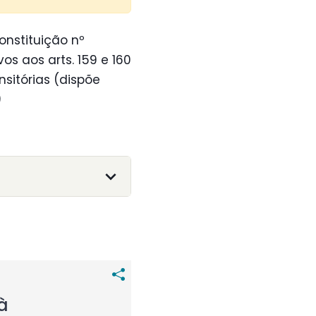
onstituição nº
s aos arts. 159 e 160
sitórias (dispõe
)
à