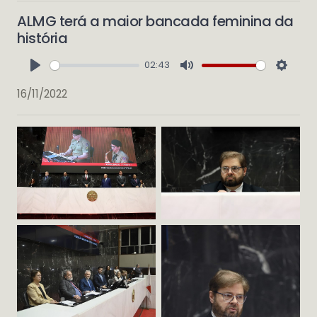
ALMG terá a maior bancada feminina da
história
02:43
Play
Mute
Setti
16/11/2022