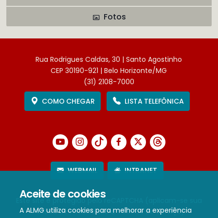
Fotos
Rua Rodrigues Caldas, 30 | Santo Agostinho
CEP 30190-921 | Belo Horizonte/MG
(31) 2108-7000
COMO CHEGAR
LISTA TELEFÔNICA
WEBMAIL
INTRANET
Aceite de cookies
Este site é protegido pelo reCAPTCHA (aplicam-se sua
A ALMG utiliza cookies para melhorar a experiência
Política de Privacidade
e
Termos de Serviço
).