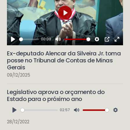
Play
00:00
Play
Mute
Settings
PIP
Enter
Ex-deputado Alencar da Silveira Jr. toma
fulls
posse no Tribunal de Contas de Minas
Gerais
09/12/2025
Legislativo aprova o orçamento do
Estado para o próximo ano
02:57
Play
Mute
Setti
28/12/2022