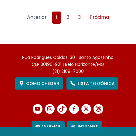
Anterior
2
3
Próxima
1
Rua Rodrigues Caldas, 30 | Santo Agostinho
CEP 30190-921 | Belo Horizonte/MG
(31) 2108-7000
COMO CHEGAR
LISTA TELEFÔNICA
WEBMAIL
INTRANET