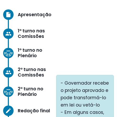
Apresentação
insert_drive_file
1º turno nas
group
Comissões
1º turno no
Plenário
2º turno nas
group
Comissões
- Governador recebe
2º turno no
o projeto aprovado e
Plenário
pode transformá-lo
em lei ou vetá-lo
Redação final
create
- Em alguns casos,