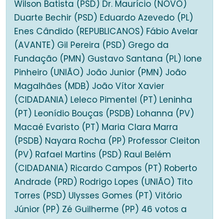
Wilson Batista (PSD) Dr. Maurício (NOVO)
Duarte Bechir (PSD) Eduardo Azevedo (PL)
Enes Cândido (REPUBLICANOS) Fábio Avelar
(AVANTE) Gil Pereira (PSD) Grego da
Fundação (PMN) Gustavo Santana (PL) Ione
Pinheiro (UNIÃO) João Junior (PMN) João
Magalhães (MDB) João Vítor Xavier
(CIDADANIA) Leleco Pimentel (PT) Leninha
(PT) Leonídio Bouças (PSDB) Lohanna (PV)
Macaé Evaristo (PT) Maria Clara Marra
(PSDB) Nayara Rocha (PP) Professor Cleiton
(PV) Rafael Martins (PSD) Raul Belém
(CIDADANIA) Ricardo Campos (PT) Roberto
Andrade (PRD) Rodrigo Lopes (UNIÃO) Tito
Torres (PSD) Ulysses Gomes (PT) Vitório
Júnior (PP) Zé Guilherme (PP) 46 votos a