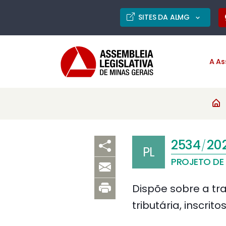
SITES DA ALMG
A As
2534
20
/
PL
PROJETO DE 
Dispõe sobre a tra
tributária, inscrit