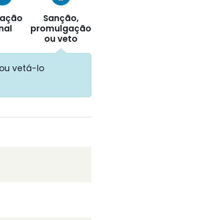
ação
Sanção,
inal
promulgação
ou veto
ou vetá-lo