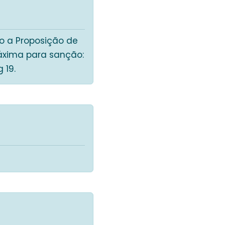
o a Proposição de
máxima para sanção:
g 19.