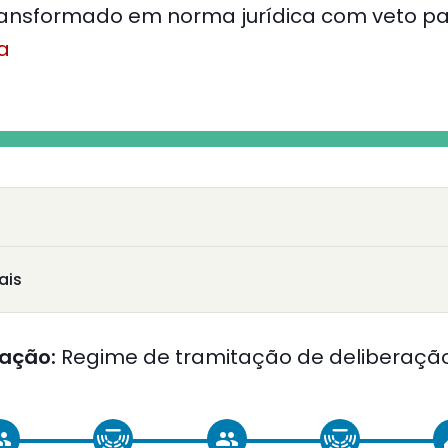
ansformado em norma jurídica com veto pa
ia
ais
ação:
Regime de tramitação de deliberação
oup
group
c