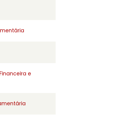
amentária
Financeira e
çamentária