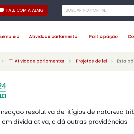
FALE COM A ALMG
sembleia
Atividade parlamentar
Participação
Co
Atividade parlamentar
Projetos de lei
Esta pá
24
LEI
nsação resolutiva de litígios de natureza tri
os em dívida ativa, e dá outras providências.