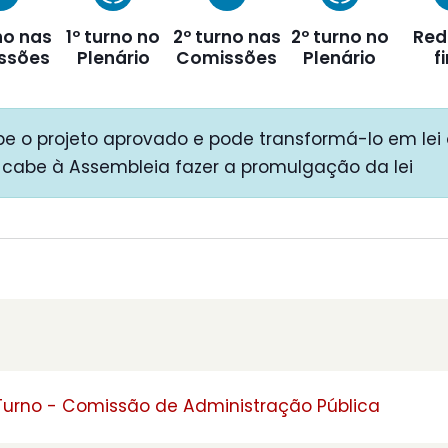
no nas
1º turno no
2º turno nas
2º turno no
Red
ssões
Plenário
Comissões
Plenário
f
e o projeto aprovado e pode transformá-lo em lei 
 cabe à Assembleia fazer a promulgação da lei
 Turno - Comissão de Administração Pública