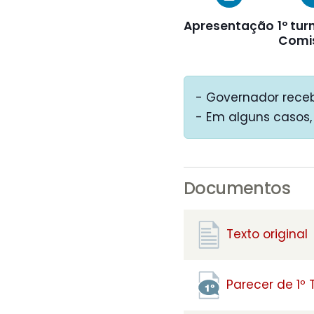
Apresentação
1º tur
Comi
- Governador receb
- Em alguns casos,
Documentos
Texto original
Parecer de 1º