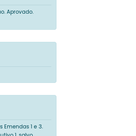
ão. Aprovado.
s Emendas 1 e 3.
tivo 1, salvo