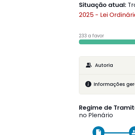
Situação atual:
Tr
2025 - Lei Ordinár
233 a favor
Autoria
Informações ger
Regime de Tramit
no Plenário
insert_drive_file
gr