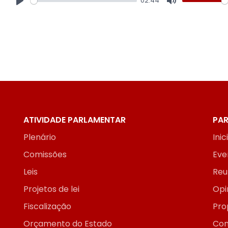
02:44
Play
Mute
ATIVIDADE PARLAMENTAR
PAR
Plenário
Inic
Comissões
Eve
Leis
Reu
Projetos de lei
Opi
Fiscalização
Pro
Orçamento do Estado
Con