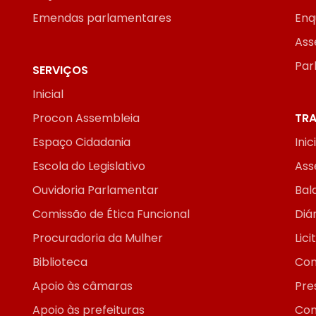
Emendas parlamentares
Enq
Ass
Par
SERVIÇOS
Inicial
Procon Assembleia
TRA
Espaço Cidadania
Inic
Escola do Legislativo
Ass
Ouvidoria Parlamentar
Bal
Comissão de Ética Funcional
Diár
Procuradoria da Mulher
Lic
Biblioteca
Con
Apoio às câmaras
Pre
Apoio às prefeituras
Con