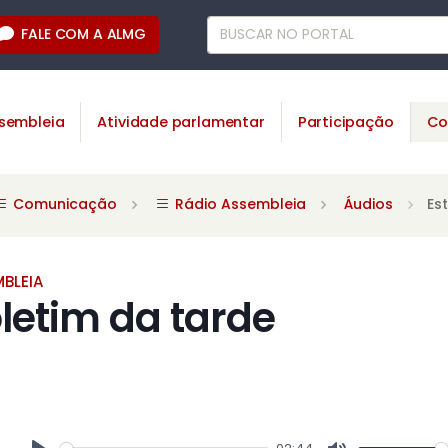
FALE COM A ALMG
sembleia
Atividade parlamentar
Participação
Co
Comunicação
Rádio Assembleia
Áudios
Es
BLEIA
oletim da tarde