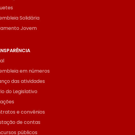
uetes
embleia Solidária
lamento Jovem
NSPARÊNCIA
ial
embleia em números
anço das atividades
io do Legislativo
itações
tratos e convênios
stação de contas
cursos públicos