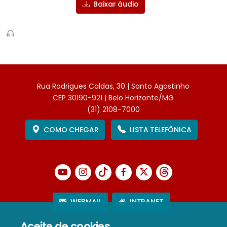
Baixar áudio
Rua Rodrigues Caldas, 30 | Santo Agostinho
CEP 30190-921 | Belo Horizonte/MG
(31) 2108-7000
COMO CHEGAR
LISTA TELEFÔNICA
WEBMAIL
INTRANET
Aceite de cookies