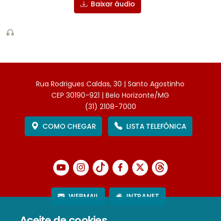
Baixar áudio
Rua Rodrigues Caldas, 30 | Santo Agostinho
CEP 30190-921 | Belo Horizonte/MG
(31) 2108-7000
COMO CHEGAR
LISTA TELEFÔNICA
WEBMAIL
INTRANET
Aceite de cookies