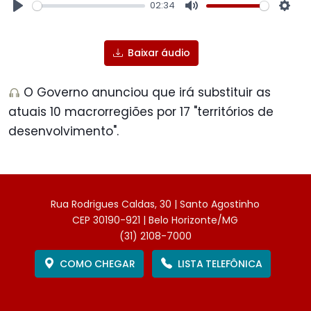
02:34
Play
Mute
Sett
Baixar áudio
O Governo anunciou que irá substituir as
atuais 10 macrorregiões por 17 "territórios de
desenvolvimento".
Rua Rodrigues Caldas, 30 | Santo Agostinho
CEP 30190-921 | Belo Horizonte/MG
(31) 2108-7000
COMO CHEGAR
LISTA TELEFÔNICA