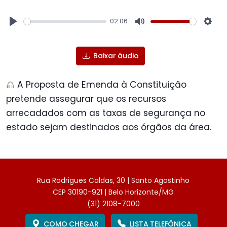
02:06
Play
Mute
Sett
Baixar áudio
A Proposta de Emenda à Constituição
pretende assegurar que os recursos
arrecadados com as taxas de segurança no
estado sejam destinados aos órgãos da área.
Rua Rodrigues Caldas, 30 | Santo Agostinho
CEP 30190-921 | Belo Horizonte/MG
(31) 2108-7000
COMO CHEGAR
LISTA TELEFÔNICA