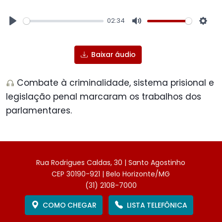
02:34
Play
Mute
Sett
Baixar áudio
Combate à criminalidade, sistema prisional e
legislação penal marcaram os trabalhos dos
parlamentares.
Rua Rodrigues Caldas, 30 | Santo Agostinho
CEP 30190-921 | Belo Horizonte/MG
(31) 2108-7000
COMO CHEGAR
LISTA TELEFÔNICA