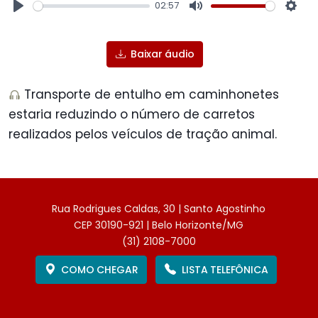
02:57
Play
Mute
Sett
Baixar áudio
Transporte de entulho em caminhonetes
estaria reduzindo o número de carretos
realizados pelos veículos de tração animal.
Rua Rodrigues Caldas, 30 | Santo Agostinho
CEP 30190-921 | Belo Horizonte/MG
(31) 2108-7000
COMO CHEGAR
LISTA TELEFÔNICA