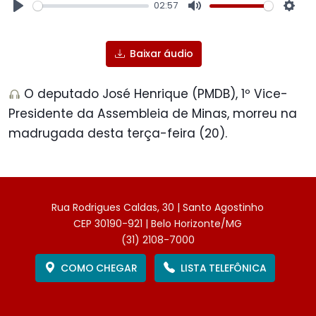
02:57
Play
Mute
Sett
Baixar áudio
O deputado José Henrique (PMDB), 1º Vice-
Presidente da Assembleia de Minas, morreu na
madrugada desta terça-feira (20).
Rua Rodrigues Caldas, 30 | Santo Agostinho
CEP 30190-921 | Belo Horizonte/MG
(31) 2108-7000
COMO CHEGAR
LISTA TELEFÔNICA