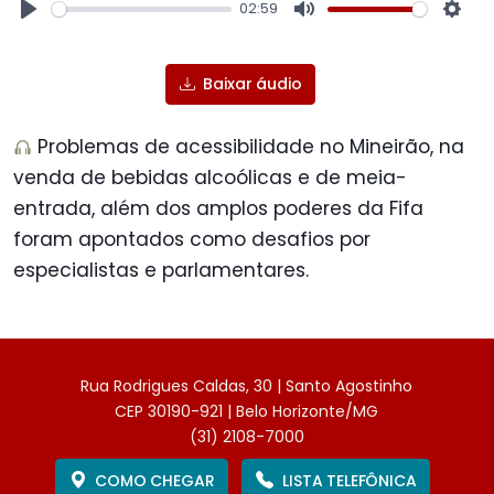
02:59
Play
Mute
Sett
Baixar áudio
Problemas de acessibilidade no Mineirão, na
venda de bebidas alcoólicas e de meia-
entrada, além dos amplos poderes da Fifa
foram apontados como desafios por
especialistas e parlamentares.
Rua Rodrigues Caldas, 30 | Santo Agostinho
CEP 30190-921 | Belo Horizonte/MG
(31) 2108-7000
COMO CHEGAR
LISTA TELEFÔNICA