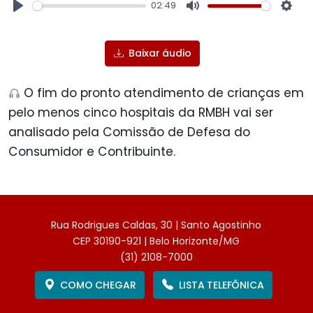
02:49
Play
Mute
Sett
Baixar áudio
O fim do pronto atendimento de crianças em
pelo menos cinco hospitais da RMBH vai ser
analisado pela Comissão de Defesa do
Consumidor e Contribuinte.
Rua Rodrigues Caldas, 30 | Santo Agostinho
CEP 30190-921 | Belo Horizonte/MG
(31) 2108-7000
COMO CHEGAR
LISTA TELEFÔNICA