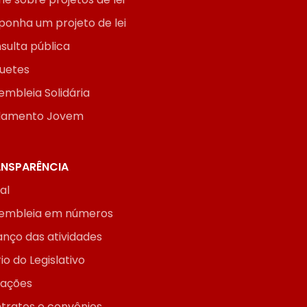
ponha um projeto de lei
sulta pública
uetes
embleia Solidária
lamento Jovem
NSPARÊNCIA
ial
embleia em números
anço das atividades
io do Legislativo
itações
tratos e convênios