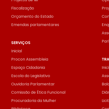
Fiscalização
Pro
Orçamento do Estado
Con
Emendas parlamentares
Enq
Ass
Par
SERVIÇOS
Inicial
Procon Assembleia
TRA
Espaço Cidadania
Inic
Escola do Legislativo
Ass
Ouvidoria Parlamentar
Bal
Comissão de Ética Funcional
Diár
Procuradoria da Mulher
Lic
Biblioteca
Con