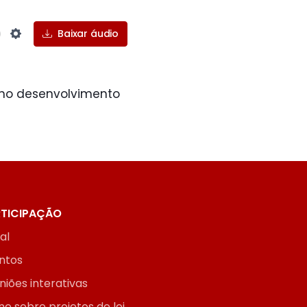
Baixar áudio
Settings
o no desenvolvimento
TICIPAÇÃO
ial
ntos
niões interativas
ne sobre projetos de lei