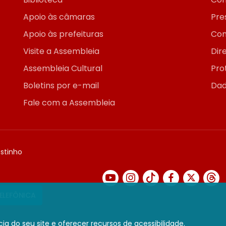
Apoio às câmaras
Pre
Apoio às prefeituras
Con
Visite a Assembleia
Dir
Assembleia Cultural
Pro
Boletins por e-mail
Dad
Fale com a Assembleia
ostinho
TELEFÔNICA
ia do seu site e oferecer recursos de acessibilidade.