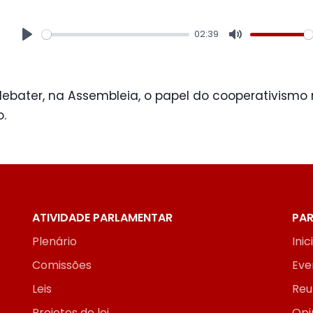
02:39
Play
Mute
debater, na Assembleia, o papel do cooperativism
.
ATIVIDADE PARLAMENTAR
PAR
Plenário
Inic
Comissões
Eve
Leis
Reu
Projetos de lei
Opi