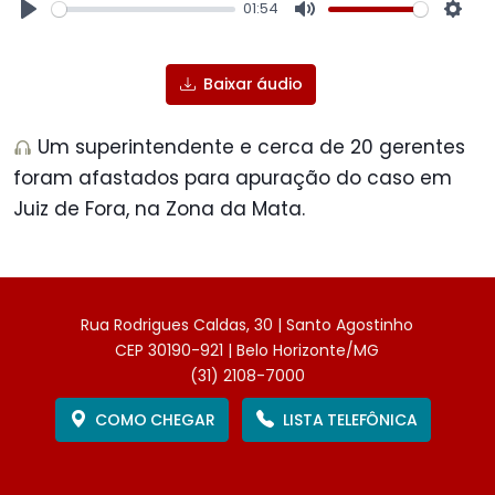
01:54
Play
Mute
Sett
Baixar áudio
Um superintendente e cerca de 20 gerentes
foram afastados para apuração do caso em
Juiz de Fora, na Zona da Mata.
Rua Rodrigues Caldas, 30 | Santo Agostinho
CEP 30190-921 | Belo Horizonte/MG
(31) 2108-7000
COMO CHEGAR
LISTA TELEFÔNICA