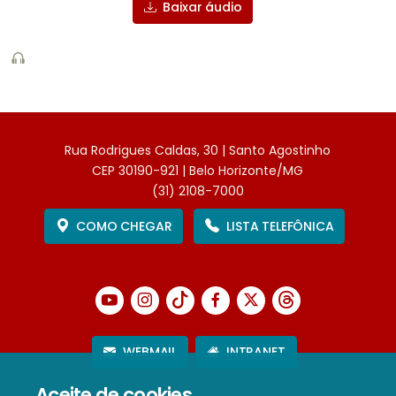
Baixar áudio
Rua Rodrigues Caldas, 30 | Santo Agostinho
CEP 30190-921 | Belo Horizonte/MG
(31) 2108-7000
COMO CHEGAR
LISTA TELEFÔNICA
WEBMAIL
INTRANET
Aceite de cookies