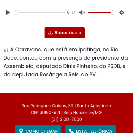
01:17
Play
Mute
Sett
Baixar áudio
A Caravana, que está em Ipatinga, no Rio
Doce, contou com a presença do presidente da
Assembleia, deputado Dinis Pinheiro, do PSDB, e
da deputada Rosângela Reis, do PV.
Rua Rodrigues Caldas, 30 | Santo Agostinho
CEP 30190-921 | Belo Horizonte/MG
(31) 2108-7000
COMO CHEGAR
LISTA TELEFÔNICA