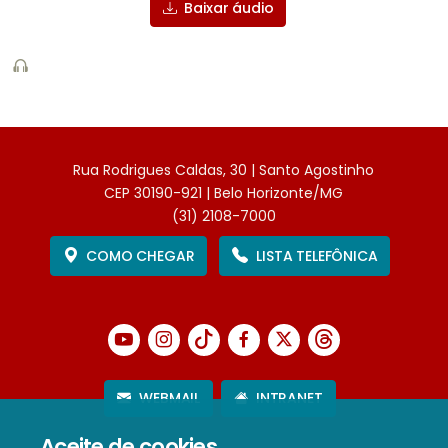
Baixar áudio
Rua Rodrigues Caldas, 30 | Santo Agostinho
CEP 30190-921 | Belo Horizonte/MG
(31) 2108-7000
COMO CHEGAR
LISTA TELEFÔNICA
WEBMAIL
INTRANET
Aceite de cookies