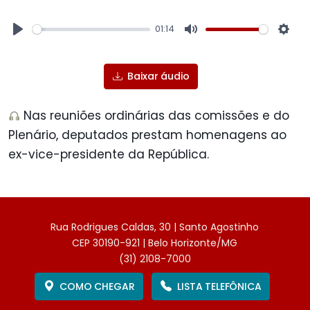
01:14
Play
Mute
Sett
Baixar áudio
Nas reuniões ordinárias das comissões e do
Plenário, deputados prestam homenagens ao
ex-vice-presidente da República.
Rua Rodrigues Caldas, 30 | Santo Agostinho
CEP 30190-921 | Belo Horizonte/MG
(31) 2108-7000
COMO CHEGAR
LISTA TELEFÔNICA