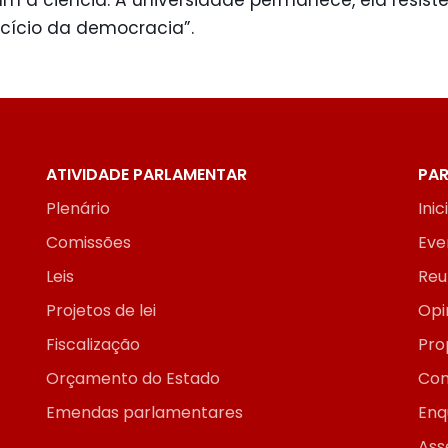
 a ciência. A universidade permanece, ela resiste.
rcício da democracia”.
ATIVIDADE PARLAMENTAR
PAR
Plenário
Inic
Comissões
Eve
Leis
Reu
Projetos de lei
Opi
Fiscalização
Pro
Orçamento do Estado
Con
Emendas parlamentares
Enq
Ass