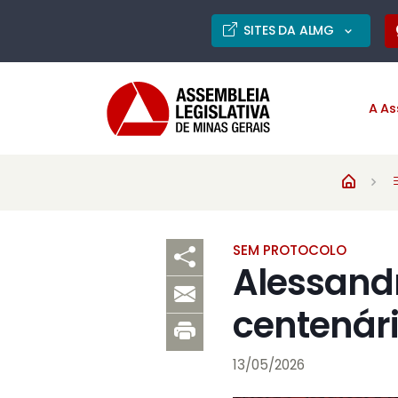
SITES DA ALMG
A As
SEM PROTOCOLO
Alessandr
centenár
13/05/2026