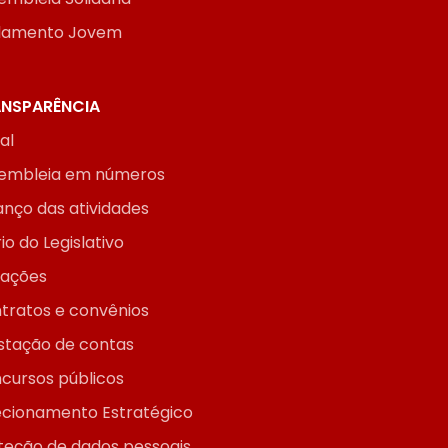
lamento Jovem
NSPARÊNCIA
ial
embleia em números
anço das atividades
io do Legislativo
itações
tratos e convênios
stação de contas
cursos públicos
ecionamento Estratégico
teção de dados pessoais