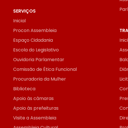
Par
SERVIÇOS
Inicial
Procon Assembleia
TRA
Espaço Cidadania
Inic
Escola do Legislativo
Ass
Ouvidoria Parlamentar
Bal
Comissão de Ética Funcional
Diár
Procuradoria da Mulher
Lic
Biblioteca
Con
Apoio às câmaras
Pre
Apoio às prefeituras
Con
Visite a Assembleia
Dir
Assembleia Cultural
Pro