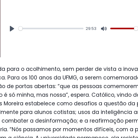
29:53
Play
Mute
 para o acolhimento, sem perder de vista a inova
a. Para os 100 anos da UFMG, a serem comemorad
uição de portas abertas: “que as pessoas comemore
o é só minha, mas nossa”, espera. Católico, vindo d
s Moreira estabelece como desafios a questão da
almente para alunos cotistas; usos da inteligência ar
e combater a desinformação; e a reafirmação per
ária. “Nós passamos por momentos difíceis, com a