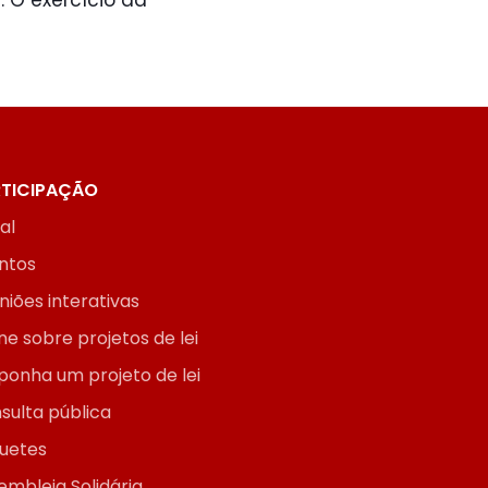
 O exercício da
TICIPAÇÃO
ial
ntos
niões interativas
ne sobre projetos de lei
ponha um projeto de lei
sulta pública
uetes
embleia Solidária