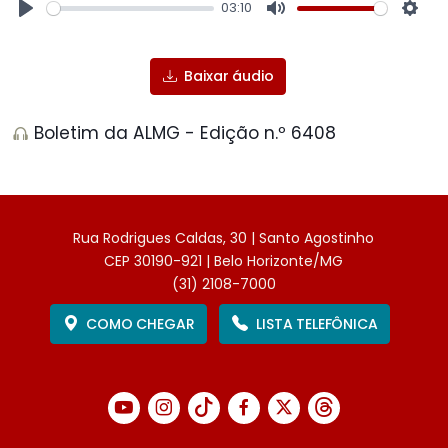
03:10
Play
Mute
Sett
Baixar áudio
Boletim da ALMG - Edição n.º 6408
Rua Rodrigues Caldas, 30 | Santo Agostinho
CEP 30190-921 | Belo Horizonte/MG
(31) 2108-7000
COMO CHEGAR
LISTA TELEFÔNICA