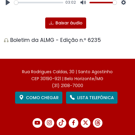
03:02
Play
Mute
Sett
Baixar áudio
Boletim da ALMG - Edição n.º 6235
Rua Rodrigues Caldas, 30 | Santo Agostinho
CEP 30190-921 | Belo Horizonte/MG
(31) 2108-7000
COMO CHEGAR
LISTA TELEFÔNICA