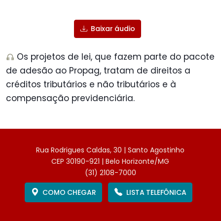
Play
Mute
Sett
Baixar áudio
Os projetos de lei, que fazem parte do pacote
de adesão ao Propag, tratam de direitos a
créditos tributários e não tributários e à
compensação previdenciária.
Rua Rodrigues Caldas, 30 | Santo Agostinho
CEP 30190-921 | Belo Horizonte/MG
(31) 2108-7000
COMO CHEGAR
LISTA TELEFÔNICA