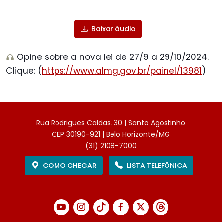
Play
Mute
Sett
Baixar áudio
Opine sobre a nova lei de 27/9 a 29/10/2024.
Clique: (
https://www.almg.gov.br/painel/13981
)
Rua Rodrigues Caldas, 30 | Santo Agostinho
CEP 30190-921 | Belo Horizonte/MG
(31) 2108-7000
COMO CHEGAR
LISTA TELEFÔNICA