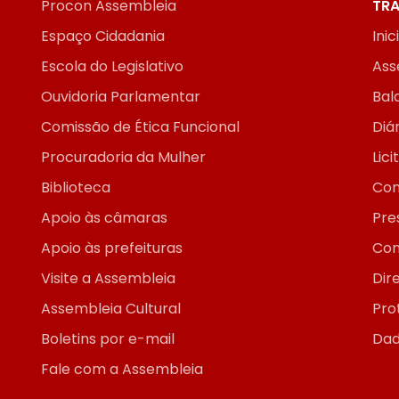
Procon Assembleia
TRA
Espaço Cidadania
Inic
Escola do Legislativo
Ass
Ouvidoria Parlamentar
Bal
Comissão de Ética Funcional
Diár
Procuradoria da Mulher
Lic
Biblioteca
Con
Apoio às câmaras
Pre
Apoio às prefeituras
Con
Visite a Assembleia
Dir
Assembleia Cultural
Pro
Boletins por e-mail
Dad
Fale com a Assembleia