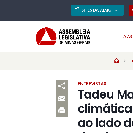
SITES DA ALMG
A As
ENTREVISTAS
Tadeu Mar
climátic
ao lado d