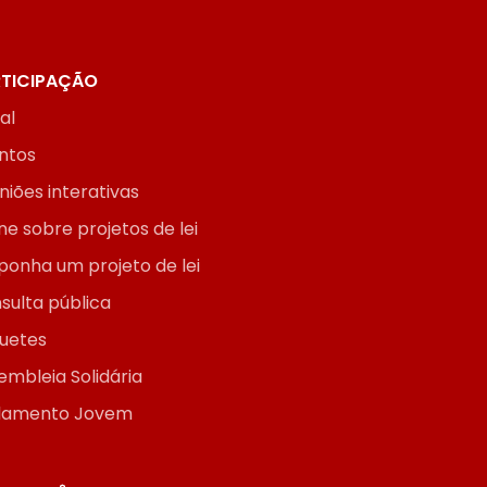
TICIPAÇÃO
ial
ntos
niões interativas
ne sobre projetos de lei
ponha um projeto de lei
sulta pública
uetes
embleia Solidária
lamento Jovem