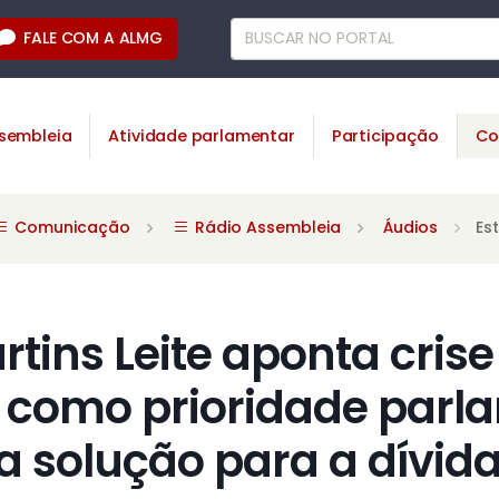
FALE COM A ALMG
sembleia
Atividade parlamentar
Participação
Co
Comunicação
Rádio Assembleia
Áudios
Es
tins Leite aponta crise
a como prioridade parl
a solução para a dívid