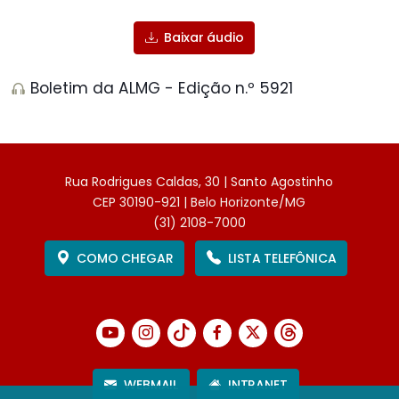
Baixar áudio
Boletim da ALMG - Edição n.º 5921
Rua Rodrigues Caldas, 30 | Santo Agostinho
CEP 30190-921 | Belo Horizonte/MG
(31) 2108-7000
COMO CHEGAR
LISTA TELEFÔNICA
WEBMAIL
INTRANET