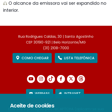
O alcance da emissora vai ser expandido no
interior.
Rua Rodrigues Caldas, 30 | Santo Agostinho
CEP 30190-921 | Belo Horizonte/MG
(31) 2108-7000
COMO CHEGAR
LISTA TELEFÔNICA
WEBMAIL
INTRANET
Aceite de cookies
Este site é protegido pelo reCAPTCHA (aplicam-se sua