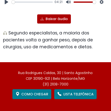
04:21
Play
Mute
Sett
Baixar áudio
Segundo especialistas, a maioria dos
pacientes volta a ganhar peso, depois de
cirurgias, uso de medicamentos e dietas.
Rua Rodrigues Caldas, 30 | Santo Agostinho
CEP 30190-921 | Belo Horizonte/MG
(31) 2108-7000
COMO CHEGAR
LISTA TELEFÔNICA