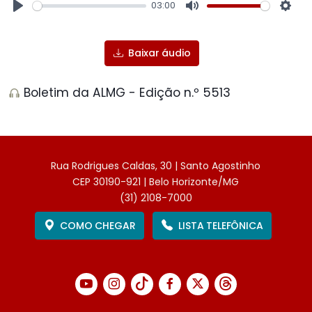
03:00
Play
Mute
Sett
Baixar áudio
Boletim da ALMG - Edição n.º 5513
Rua Rodrigues Caldas, 30 | Santo Agostinho
CEP 30190-921 | Belo Horizonte/MG
(31) 2108-7000
COMO CHEGAR
LISTA TELEFÔNICA