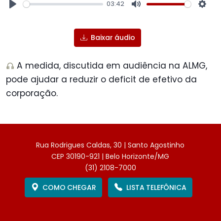
03:42
Play
Mute
Sett
Baixar áudio
A medida, discutida em audiência na ALMG,
pode ajudar a reduzir o deficit de efetivo da
corporação.
Rua Rodrigues Caldas, 30 | Santo Agostinho
CEP 30190-921 | Belo Horizonte/MG
(31) 2108-7000
COMO CHEGAR
LISTA TELEFÔNICA