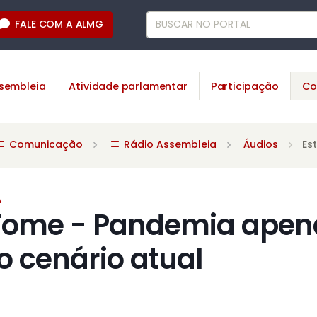
FALE COM A ALMG
sembleia
Atividade parlamentar
Participação
Co
Comunicação
Rádio Assembleia
Áudios
Es
A
 Fome - Pandemia apen
o cenário atual