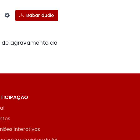
Baixar áudio
Settings
so de agravamento da
TICIPAÇÃO
ial
ntos
niões interativas
ne sobre projetos de lei