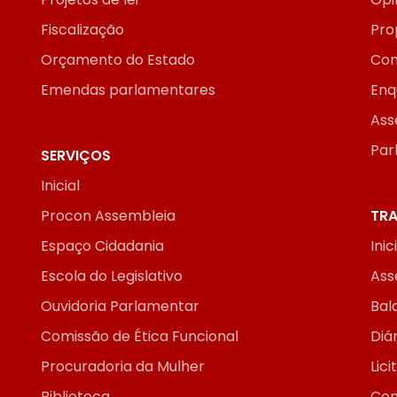
Fiscalização
Pro
Orçamento do Estado
Con
Emendas parlamentares
Enq
Ass
Par
SERVIÇOS
Inicial
Procon Assembleia
TRA
Espaço Cidadania
Inic
Escola do Legislativo
Ass
Ouvidoria Parlamentar
Bal
Comissão de Ética Funcional
Diár
Procuradoria da Mulher
Lic
Biblioteca
Con