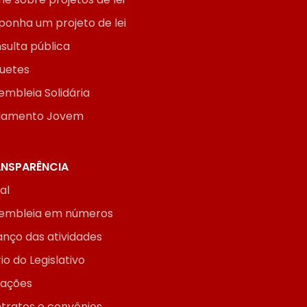
ponha um projeto de lei
sulta pública
uetes
embleia Solidária
lamento Jovem
NSPARÊNCIA
ial
embleia em números
anço das atividades
io do Legislativo
itações
tratos e convênios