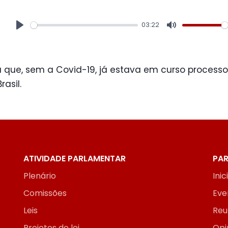
03:22
Play
Mute
a que, sem a Covid-19, já estava em curso proces
asil.
ATIVIDADE PARLAMENTAR
PAR
Plenário
Inic
Comissões
Eve
Leis
Reu
Projetos de lei
Opi