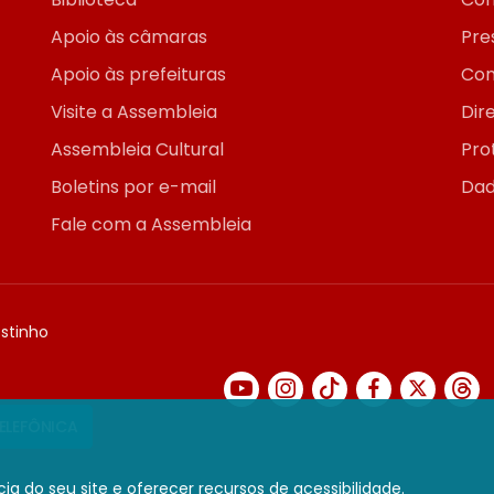
Apoio às câmaras
Pre
Apoio às prefeituras
Con
Visite a Assembleia
Dir
Assembleia Cultural
Pro
Boletins por e-mail
Dad
Fale com a Assembleia
ostinho
TELEFÔNICA
ia do seu site e oferecer recursos de acessibilidade.