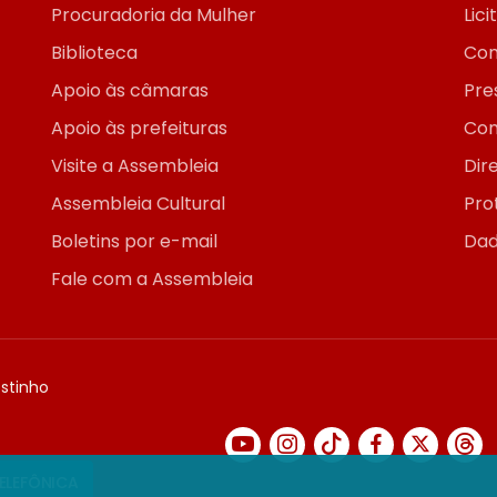
Procuradoria da Mulher
Lic
Biblioteca
Con
Apoio às câmaras
Pre
Apoio às prefeituras
Con
Visite a Assembleia
Dir
Assembleia Cultural
Pro
Boletins por e-mail
Dad
Fale com a Assembleia
ostinho
TELEFÔNICA