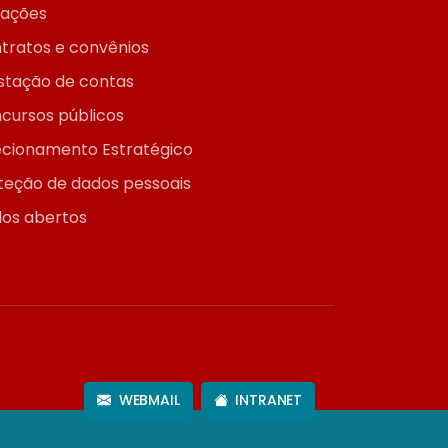
itações
tratos e convênios
stação de contas
cursos públicos
ecionamento Estratégico
teção de dados pessoais
os abertos
WEBMAIL
INTRANET