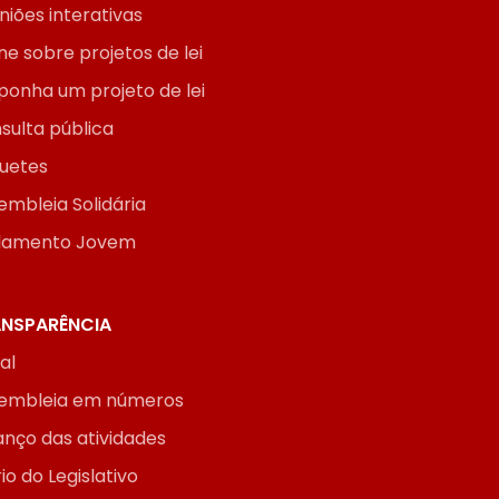
niões interativas
ne sobre projetos de lei
ponha um projeto de lei
sulta pública
uetes
embleia Solidária
lamento Jovem
NSPARÊNCIA
ial
embleia em números
anço das atividades
io do Legislativo