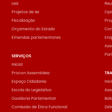
Leis
Reu
Projetos de lei
Opi
Fiscalização
Pro
Orçamento do Estado
Con
Emendas parlamentares
Enq
Ass
Par
SERVIÇOS
Inicial
Procon Assembleia
TRA
Espaço Cidadania
Inic
Escola do Legislativo
Ass
Ouvidoria Parlamentar
Bal
Comissão de Ética Funcional
Diár