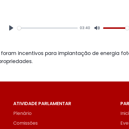
03:40
Play
Mute
foram incentivos para implantação de energia fot
ropriedades.
ATIVIDADE PARLAMENTAR
PAR
Plenário
Inic
Comissões
Eve