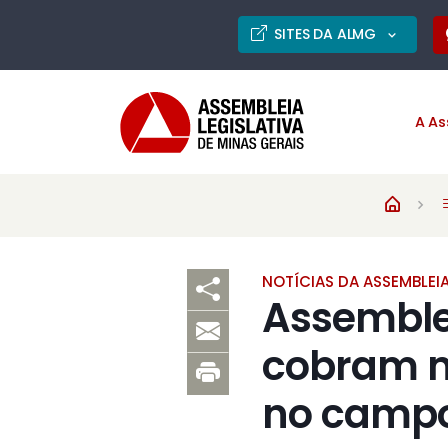
SITES DA ALMG
A As
NOTÍCIAS DA ASSEMBLEI
Assemblei
cobram m
no camp