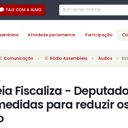
FALE COM A ALMG
sembleia
Atividade parlamentar
Participação
Co
Comunicação
Rádio Assembleia
Áudios
Es
A
a Fiscaliza - Deputad
edidas para reduzir os
o