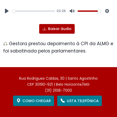
02:26
Play
Mute
Sett
Baixar áudio
Gestora prestou depoimento à CPI da ALMG e
foi sabatinada pelos parlamentares.
Rua Rodrigues Caldas, 30 | Santo Agostinho
CEP 30190-921 | Belo Horizonte/MG
(31) 2108-7000
COMO CHEGAR
LISTA TELEFÔNICA