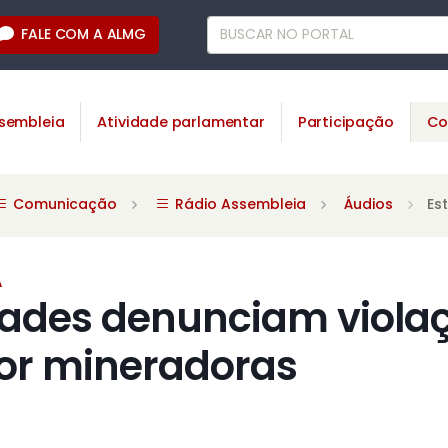
FALE COM A ALMG
sembleia
Atividade parlamentar
Participação
Co
Comunicação
Rádio Assembleia
Áudios
Es
A
des denunciam violaç
por mineradoras