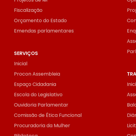
Fiscalização
Pro
Orçamento do Estado
Con
Emendas parlamentares
Enq
Ass
Par
SERVIÇOS
Inicial
Procon Assembleia
TRA
Espaço Cidadania
Inic
Escola do Legislativo
Ass
Ouvidoria Parlamentar
Bal
Comissão de Ética Funcional
Diár
Procuradoria da Mulher
Lic
Biblioteca
Con