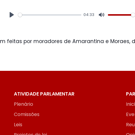
04:33
Play
Mute
 feitas por moradores de Amarantina e Moraes, dis
ATIVIDADE PARLAMENTAR
PAR
Plenário
Inic
Comissões
Eve
Leis
Reu
Projetos de lei
Opi