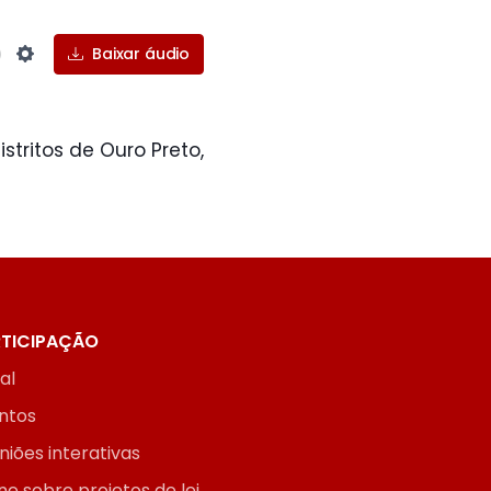
Baixar áudio
Settings
tritos de Ouro Preto,
TICIPAÇÃO
ial
ntos
niões interativas
ne sobre projetos de lei