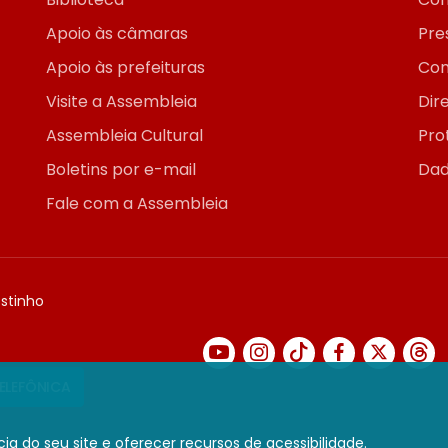
Apoio às câmaras
Pre
Apoio às prefeituras
Con
Visite a Assembleia
Dir
Assembleia Cultural
Pro
Boletins por e-mail
Dad
Fale com a Assembleia
ostinho
TELEFÔNICA
ia do seu site e oferecer recursos de acessibilidade.