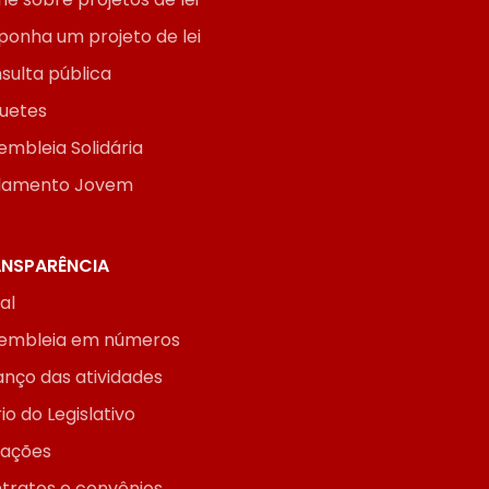
ponha um projeto de lei
sulta pública
uetes
embleia Solidária
lamento Jovem
NSPARÊNCIA
ial
embleia em números
anço das atividades
io do Legislativo
itações
tratos e convênios