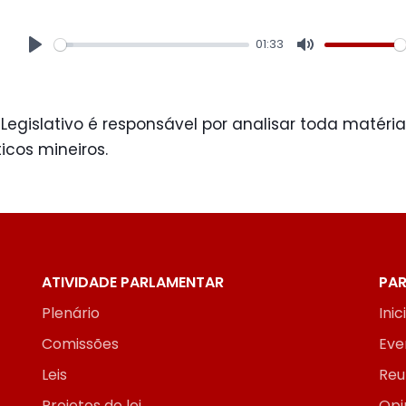
01:33
Play
Mute
egislativo é responsável por analisar toda matéri
ticos mineiros.
ATIVIDADE PARLAMENTAR
PAR
Plenário
Inic
Comissões
Eve
Leis
Reu
Projetos de lei
Opi