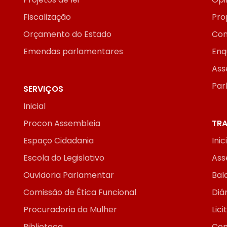
Fiscalização
Pro
Orçamento do Estado
Con
Emendas parlamentares
Enq
Ass
Par
SERVIÇOS
Inicial
Procon Assembleia
TRA
Espaço Cidadania
Inic
Escola do Legislativo
Ass
Ouvidoria Parlamentar
Bal
Comissão de Ética Funcional
Diár
Procuradoria da Mulher
Lic
Biblioteca
Con