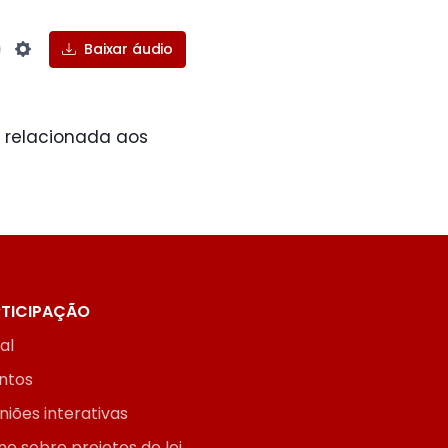
Baixar áudio
Settings
a relacionada aos
TICIPAÇÃO
ial
ntos
niões interativas
ne sobre projetos de lei