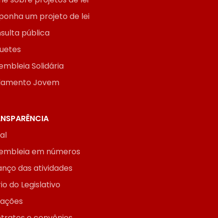
ponha um projeto de lei
sulta pública
uetes
embleia Solidária
lamento Jovem
NSPARÊNCIA
ial
embleia em números
anço das atividades
io do Legislativo
itações
tratos e convênios