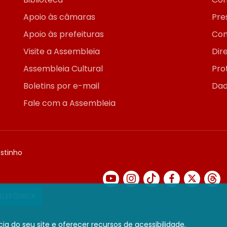
Apoio às câmaras
Pre
Apoio às prefeituras
Con
Visite a Assembleia
Dir
Assembleia Cultural
Pro
Boletins por e-mail
Dad
Fale com a Assembleia
ostinho
TELEFÔNICA
ia do seu site e oferecer recursos de acessibilidade.