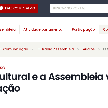
FALE COM A ALMG
sembleia
Atividade parlamentar
Participação
Co
Comunicação
Rádio Assembleia
Áudios
Es
SSO
ultural e a Assembleia 
ação