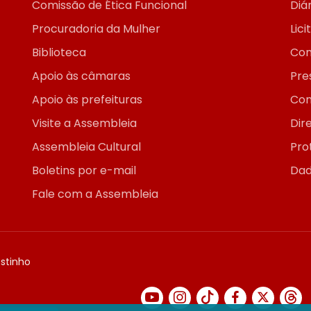
Comissão de Ética Funcional
Diár
Procuradoria da Mulher
Lic
Biblioteca
Con
Apoio às câmaras
Pre
Apoio às prefeituras
Con
Visite a Assembleia
Dir
Assembleia Cultural
Pro
Boletins por e-mail
Dad
Fale com a Assembleia
ostinho