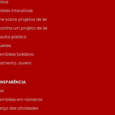
ntos
niões interativas
ne sobre projetos de lei
ponha um projeto de lei
sulta pública
uetes
embleia Solidária
lamento Jovem
NSPARÊNCIA
ial
embleia em números
anço das atividades