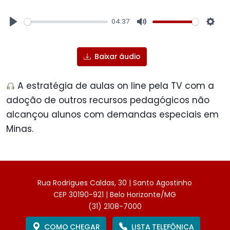
04:37
Play
Mute
Sett
Baixar áudio
A estratégia de aulas on line pela TV com a
adoção de outros recursos pedagógicos não
alcançou alunos com demandas especiais em
Minas.
Rua Rodrigues Caldas, 30 | Santo Agostinho
CEP 30190-921 | Belo Horizonte/MG
(31) 2108-7000
COMO CHEGAR
LISTA TELEFÔNICA