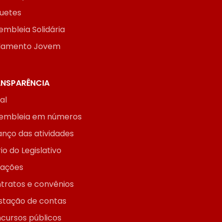
uetes
embleia Solidária
lamento Jovem
NSPARÊNCIA
ial
embleia em números
anço das atividades
io do Legislativo
itações
tratos e convênios
stação de contas
cursos públicos