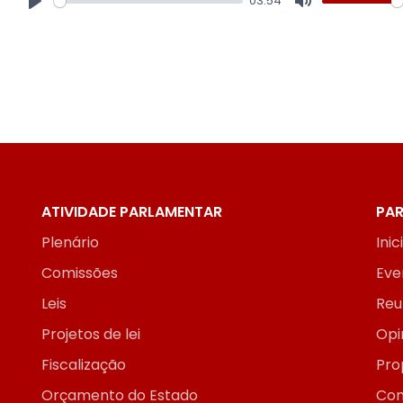
03:54
Play
Mute
ATIVIDADE PARLAMENTAR
PAR
Plenário
Inic
Comissões
Eve
Leis
Reu
Projetos de lei
Opi
Fiscalização
Pro
Orçamento do Estado
Con