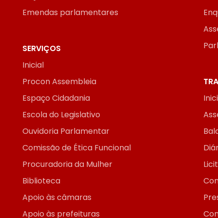
Emendas parlamentares
Enq
Ass
Par
SERVIÇOS
Inicial
Procon Assembleia
TRA
Espaço Cidadania
Inic
Escola do Legislativo
Ass
Ouvidoria Parlamentar
Bal
Comissão de Ética Funcional
Diár
Procuradoria da Mulher
Lic
Biblioteca
Con
Apoio às câmaras
Pre
Apoio às prefeituras
Con