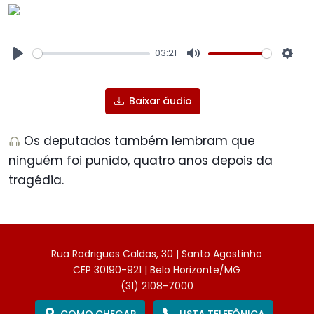
03:21
Play
Mute
Sett
Baixar áudio
Os deputados também lembram que
ninguém foi punido, quatro anos depois da
tragédia.
Rua Rodrigues Caldas, 30 | Santo Agostinho
CEP 30190-921 | Belo Horizonte/MG
(31) 2108-7000