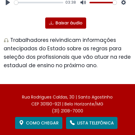
03:38
Play
Mute
Sett
Baixar áudio
Trabalhadores reivindicam informações
antecipadas do Estado sobre as regras para
seleção dos profissionais que vão atuar na rede
estadual de ensino no próximo ano.
Rua Rodrigues Caldas, 30 | Santo Agostinho
CEP 30190-921 | Belo Horizonte/MG
(31) 2108-7000
COMO CHEGAR
LISTA TELEFÔNICA