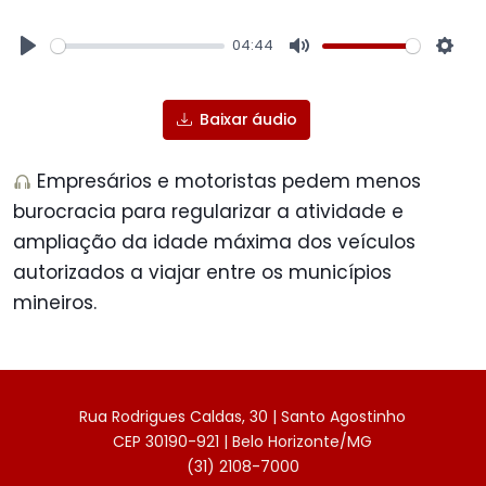
04:44
Play
Mute
Sett
Baixar áudio
Empresários e motoristas pedem menos
burocracia para regularizar a atividade e
ampliação da idade máxima dos veículos
autorizados a viajar entre os municípios
mineiros.
Rua Rodrigues Caldas, 30 | Santo Agostinho
CEP 30190-921 | Belo Horizonte/MG
(31) 2108-7000