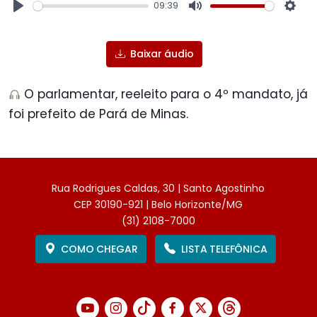
09:39
Play
Mute
Sett
Baixar áudio
O parlamentar, reeleito para o 4º mandato, já
foi prefeito de Pará de Minas.
Rua Rodrigues Caldas, 30 | Santo Agostinho
CEP 30190-921 | Belo Horizonte/MG
(31) 2108-7000
COMO CHEGAR
LISTA TELEFÔNICA